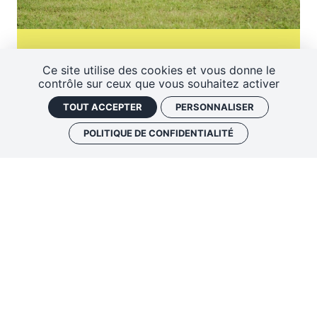
JUIN
04
JUIN
2022
18:00
Ce site utilise des cookies et vous donne le
FESTIVAL CHINON EN JAZZ
contrôle sur ceux que vous souhaitez activer
La Cérémoniale
TOUT ACCEPTER
PERSONNALISER
GRATUIT !
POLITIQUE DE CONFIDENTIALITÉ
TERMINÉ