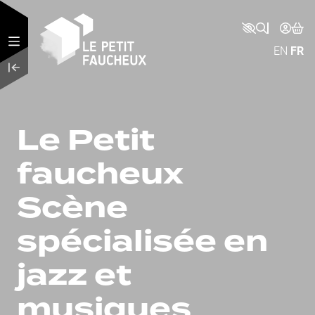
Aller au contenu principal
EN
FR
Le Petit
faucheux
Scène
spécialisée en
jazz et
musiques