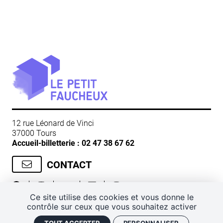
12 rue Léonard de Vinci
37000 Tours
Accueil-billetterie :
02 47 38 67 62
CONTACT
Ce site utilise des cookies et vous donne le
contrôle sur ceux que vous souhaitez activer
CGV
Mentions légales
Plan de site
Politique de confidentialité
Gestion des cookies