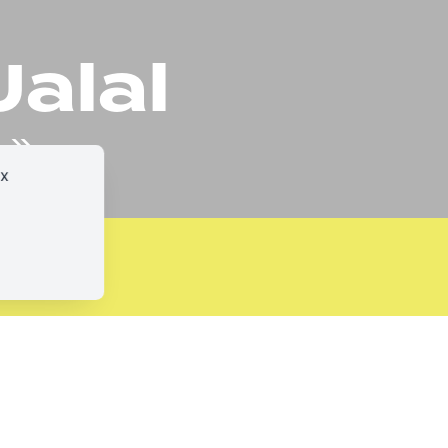
alal
 »
ux