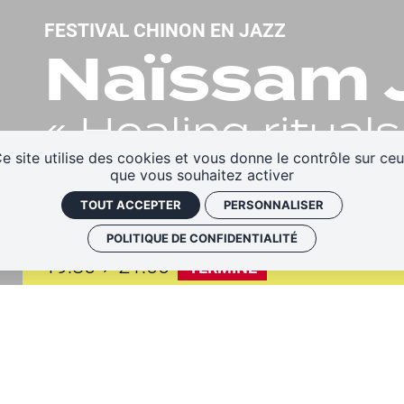
FESTIVAL CHINON EN JAZZ
Naïssam J
« Healing rituals
e site utilise des cookies et vous donne le contrôle sur ce
GRATUIT !
que vous souhaitez activer
TOUT ACCEPTER
PERSONNALISER
DIM.
05
JUIN
2022
POLITIQUE DE CONFIDENTIALITÉ
à
19:30
21:00
TERMINÉ
Collégiale Saint-Mexme
Collégiale Saint-Mexme |
place Saint-Mexme