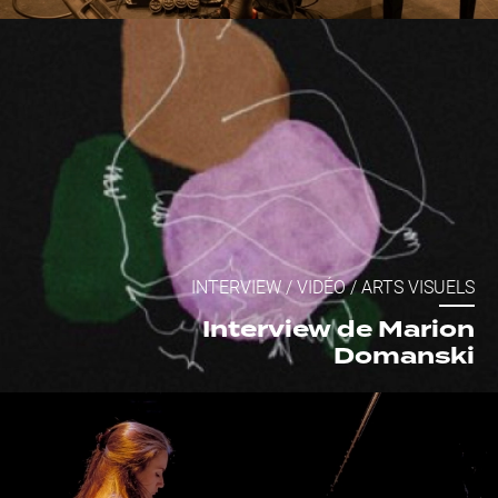
INTERVIEW
/
VIDÉO
/
ARTS VISUELS
Interview de Marion
Domanski