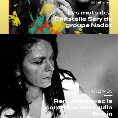
INTERVIEW
Les mots de...
Christelle Séry du
groupe Nadoz
INTERVIEW
Rencontre avec la
contrebassiste Julia
Robin