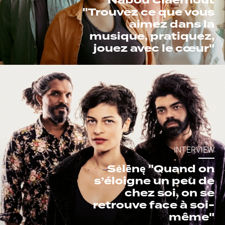
"Trouvez ce que vous
aimez dans la
musique, pratiquez,
jouez avec le cœur"
INTERVIEW
Sėlēnę "Quand on
s’éloigne un peu de
chez soi, on se
retrouve face à soi-
même"