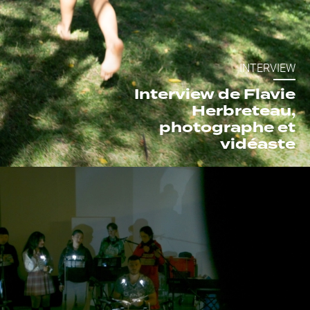
INTERVIEW
Interview de Flavie
Herbreteau,
photographe et
vidéaste