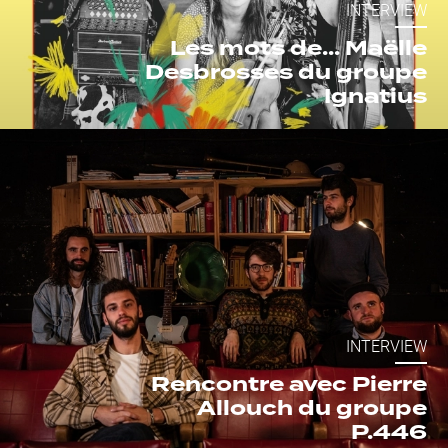
INTERVIEW
Les mots de... Maëlle
Desbrosses du groupe
Ignatius
INTERVIEW
Rencontre avec Pierre
Allouch du groupe
P.446