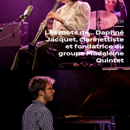
INTERVIEW
Les mots de... Daphné
Jacquet, clarinettiste
et fondatrice du
groupe Madeleine
Quintet