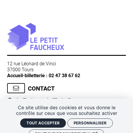
12 rue Léonard de Vinci
37000 Tours
Accueil-billetterie :
02 47 38 67 62
CONTACT
Ce site utilise des cookies et vous donne le
contrôle sur ceux que vous souhaitez activer
CGV
Mentions légales
Plan de site
Politique de confidentialité
Gestion des cookies
TOUT ACCEPTER
PERSONNALISER
J'ai un code promo
Retrouver vos commandes