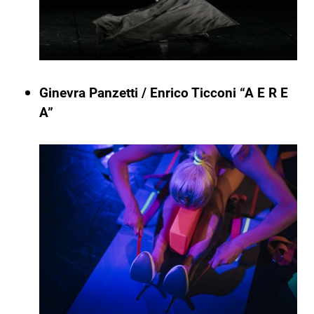
Ginevra Panzetti / Enrico Ticconi “A E R E
A”