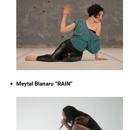
Meytal Blanaru “RAIN”