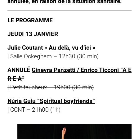
annulée, en raison de la situation sanitaire.
LE PROGRAMME
JEUDI 13 JANVIER
Julie Coutant « Au delà, vu d’ici »
| Salle Ockeghem – 12h30 (30 min)
ANNULÉ
Ginevra Panzetti / Enrico Ticconi “A E
R E A”
|
Petit faucheux
– 19h00 (30 min)
Núria Guiu “Spiritual boyfriends”
| CCNT – 21h00 (1h)