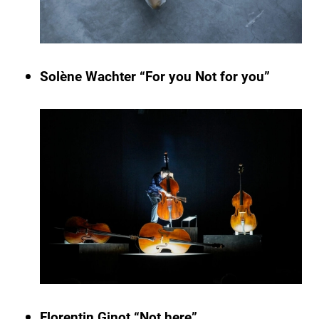
Solène Wachter “For you Not for you”
Florentin Ginot “Not here”