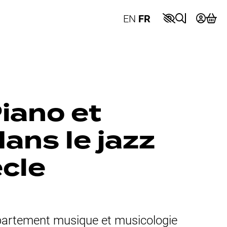
EN
FR
iano et
dans le jazz
ècle
partement musique et musicologie