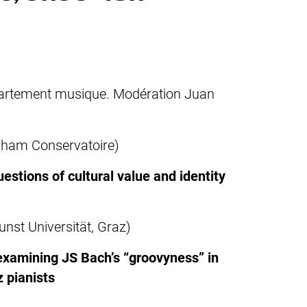
épartement musique. Modération Juan
gham Conservatoire)
stions of cultural value and identity
unst Universität, Graz)
xamining JS Bach’s “groovyness” in
 pianists