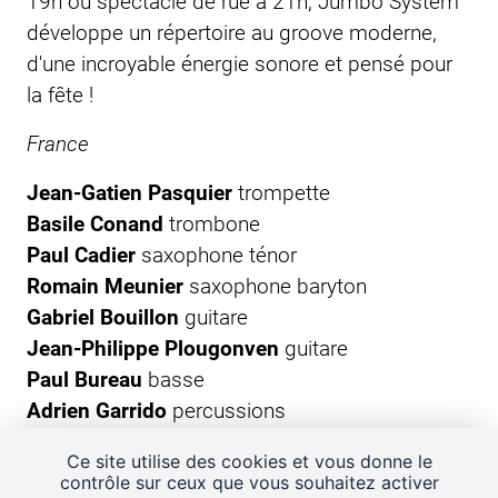
19h ou spectacle de rue à 21h, Jumbo System
développe un répertoire au groove moderne,
d'une incroyable énergie sonore et pensé pour
la fête !
France
Jean-Gatien Pasquier
trompette
Basile Conand
trombone
Paul Cadier
saxophone ténor
Romain Meunier
saxophone baryton
Gabriel Bouillon
guitare
Jean-Philippe Plougonven
guitare
Paul Bureau
basse
Adrien Garrido
percussions
François Lattouf
percussions
Ce site utilise des cookies et vous donne le
Mathys Meunier
percussions
contrôle sur ceux que vous souhaitez activer