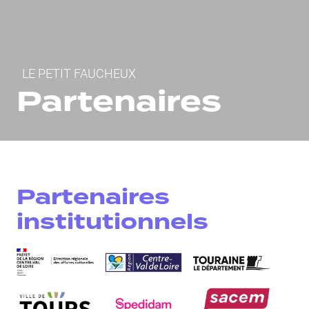
Fil d'Ariane
LE PETIT FAUCHEUX
Partenaires
Partenaires
institutionnels