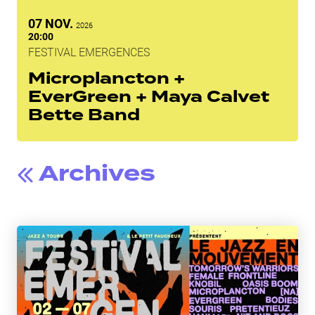
NOVEMBRE
07
NOV.
2026
20:00
FESTIVAL EMERGENCES
Microplancton +
EverGreen + Maya Calvet
Bette Band
Archives