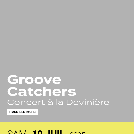
Groove
Catchers
Concert à la Devinière
HORS-LES-MURS
SAM.
19
JUIL.