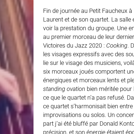
Fin de journée au
Petit Faucheux
à
Laurent et de son quartet. La salle
voir la prestation du groupe. Une 
au premier morceau de leur dernier
Victoires du Jazz 2020 :
Cooking
. 
les visages expressifs avec des so
lie sur le visage des musiciens, voi
six morceaux joués comportent une
énergiques et morceaux lents et ple
standing ovation
bien méritée pour 
ce que le quartet n’a pas refusé. D
ce quartet s’harmonisait bien entr
improvisations ou solos. Un concen
part j’ai été bluffé par Donald Kon
précision, et son énergie étaient 