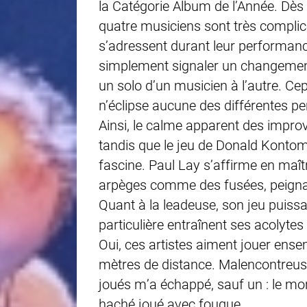
la Catégorie Album de l’Année. Dès
quatre musiciens sont très complice
s’adressent durant leur performanc
simplement signaler un changement
un solo d’un musicien à l’autre. Cep
n’éclipse aucune des différentes p
Ainsi, le calme apparent des improv
tandis que le jeu de Donald Kontom
fascine. Paul Lay s’affirme en maîtr
arpèges comme des fusées, peignant
Quant à la leadeuse, son jeu puissa
particulière entraînent ses acolyte
Oui, ces artistes aiment jouer ens
mètres de distance. Malencontreuse
joués m’a échappé, sauf un : le 
haché joué avec fougue.