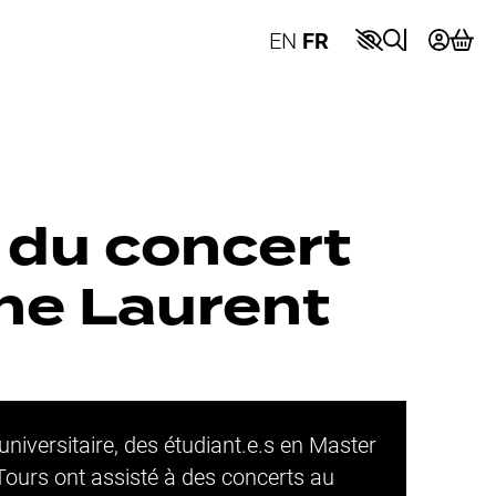
EN
FR
 du concert
ne Laurent
niversitaire, des étudiant.e.s en Master
 Tours ont assisté à des concerts au