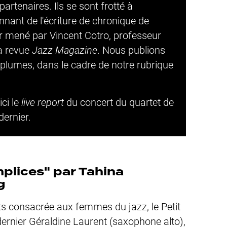
partenaires. Ils se sont frotté à
nant de l'écriture de chronique de
er mené par Vincent Cotro, professeur
la revue
Jazz Magazine
. Nous publions
s plumes, dans le cadre de notre rubrique
ici le
live report
du concert du quartet de
dernier.
plices" par Tahina
g
rts consacrée aux femmes du jazz,
le Petit
 dernier Géraldine Laurent (saxophone alto),