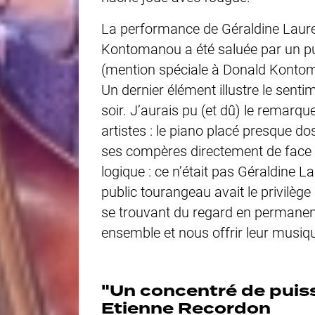
La performance de Géraldine Lauren
Kontomanou a été saluée par un pu
(mention spéciale à Donald Kontom
Un dernier élément illustre le sent
soir. J’aurais pu (et dû) le remarq
artistes : le piano placé presque d
ses compères directement de face 
logique : ce n’était pas Géraldine 
public tourangeau avait le privilèg
se trouvant du regard en perman
ensemble et nous offrir leur musiq
"Un concentré de puis
Etienne Recordon