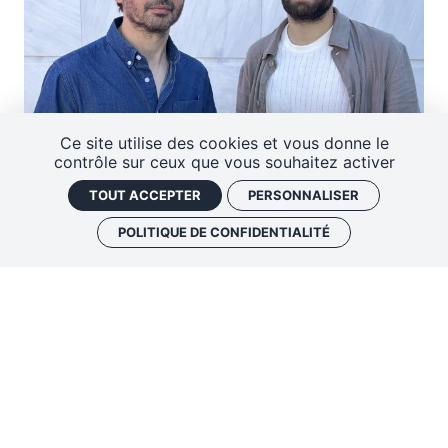
Ce site utilise des cookies et vous donne le
contrôle sur ceux que vous souhaitez activer
TOUT ACCEPTER
PERSONNALISER
SEPTEMBRE
07
SEPT.
POLITIQUE DE CONFIDENTIALITÉ
2026
19:00
Présentation de saison +
Azimut
GRATUIT !
SOIRÉE DE PRÉSENTATION
UN MOIS AVEC BRUNO RUDER