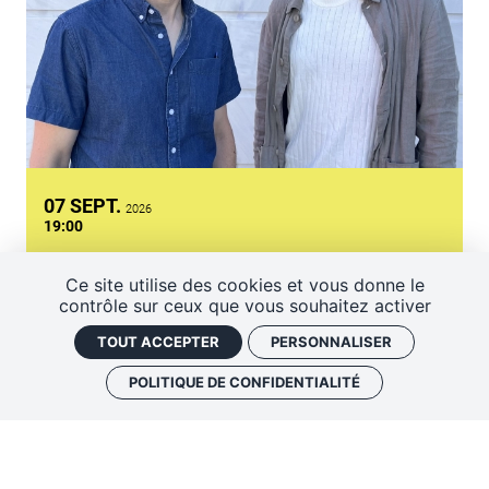
SEPTEMBRE
07
SEPT.
2026
19:00
Présentation de saison +
Ce site utilise des cookies et vous donne le
contrôle sur ceux que vous souhaitez activer
Azimut
TOUT ACCEPTER
PERSONNALISER
GRATUIT !
SOIRÉE DE PRÉSENTATION
UN MOIS AVEC BRUNO RUDER
POLITIQUE DE CONFIDENTIALITÉ