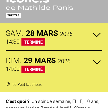
de Mathilde Panis
THÉÂTRE
SAM.
28
MARS
2026
14:30
TERMINÉ
DIM.
29
MARS
2026
14:00
TERMINÉ
Le Petit faucheux
C’est quoi ?
Un soir de semaine, ELLE, 10 ans,
découvre Marlon Brando à la télé. C’est un