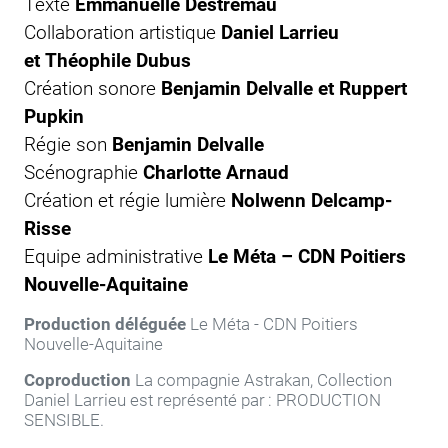
Texte
Emmanuelle Destremau
Collaboration artistique
Daniel Larrieu
et Théophile Dubus
Création sonore
Benjamin Delvalle et Ruppert
Pupkin
Régie son
Benjamin Delvalle
Scénographie
Charlotte Arnaud
Création et régie lumière
Nolwenn Delcamp-
Risse
Equipe administrative
Le Méta – CDN Poitiers
Nouvelle-Aquitaine
Production déléguée
Le Méta - CDN Poitiers
Nouvelle-Aquitaine
Coproduction
La compagnie Astrakan, Collection
Daniel Larrieu est représenté par : PRODUCTION
SENSIBLE.