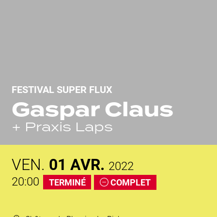
FESTIVAL SUPER FLUX
Gaspar Claus
+ Praxis Laps
VEN.
01
AVR.
2022
20:00
TERMINÉ
COMPLET