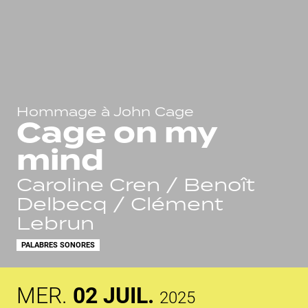
Hommage à John Cage
Cage on my
mind
Caroline Cren / Benoît
Delbecq / Clément
Lebrun
PALABRES SONORES
MER.
02
JUIL.
2025