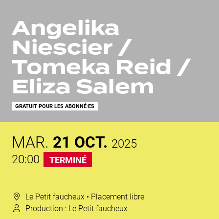
Angelika
Niescier /
Tomeka Reid /
Eliza Salem
GRATUIT POUR LES ABONNÉ·ES
MAR.
21
OCT.
2025
20:00
TERMINÉ
Le Petit faucheux
• Placement libre
Production :
Le Petit faucheux