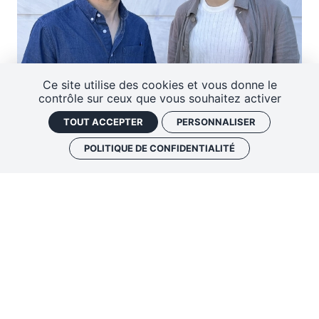
Ce site utilise des cookies et vous donne le
contrôle sur ceux que vous souhaitez activer
TOUT ACCEPTER
PERSONNALISER
SEPTEMBRE
07
SEPT.
2026
POLITIQUE DE CONFIDENTIALITÉ
19:00
Présentation de saison +
Azimut
GRATUIT !
SOIRÉE DE PRÉSENTATION
UN MOIS AVEC BRUNO RUDER