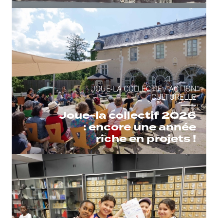
JOUE-LA COLLECTIF
/
ACTION
CULTURELLE
Joue-la collectif 2026
: encore une année
riche en projets !