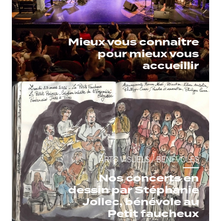
Mieux vous connaitre
pour mieux vous
accueillir
ARTS VISUELS
/
BÉNÉVOLES
Nos concerts en
dessin par Stéphanie
Jollec, bénévole au
Petit faucheux