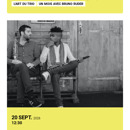
L'ART DU TRIO
UN MOIS AVEC BRUNO RUDER
SEPTEMBRE
20
SEPT.
2026
12:30