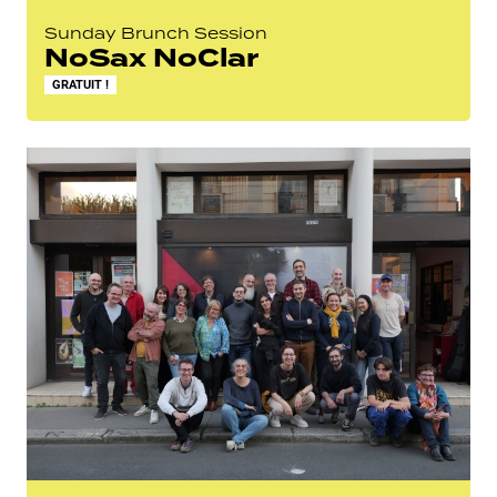
Sunday Brunch Session
NoSax NoClar
GRATUIT !