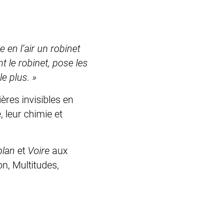
e en l’air un robinet
t le robinet, pose les
le plus. »
res invisibles en
, leur chimie et
plan
et
Voire
aux
n, Multitudes,