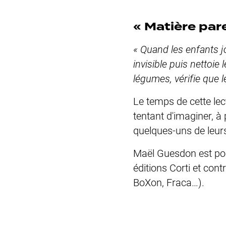
« Matière par
« Quand les enfants jo
invisible puis nettoie
légumes, vérifie que le
Le temps de cette le
tentant d'imaginer, à 
quelques-uns de leu
Maël Guesdon est poèt
éditions Corti et con
BoXon, Fraca…).